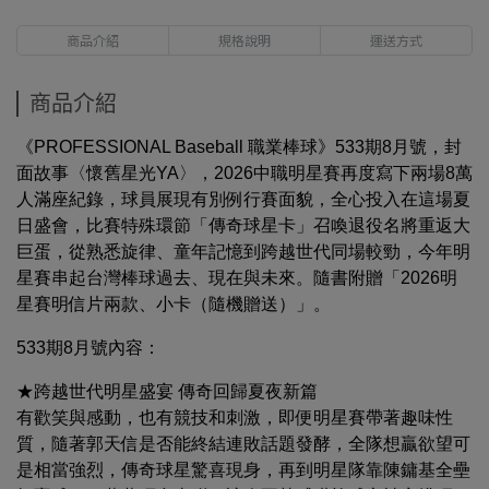
商品介紹
規格說明
運送方式
商品介紹
《PROFESSIONAL Baseball 職業棒球》533期8月號，封
面故事〈懷舊星光YA〉，2026中職明星賽再度寫下兩場8萬
人滿座紀錄，球員展現有別例行賽面貌，全心投入在這場夏
日盛會，比賽特殊環節「傳奇球星卡」召喚退役名將重返大
巨蛋，從熟悉旋律、童年記憶到跨越世代同場較勁，今年明
星賽串起台灣棒球過去、現在與未來。隨書附贈「2026明
星賽明信片兩款、小卡（隨機贈送）」。
533期8月號內容：
★跨越世代明星盛宴 傳奇回歸夏夜新篇
有歡笑與感動，也有競技和刺激，即便明星賽帶著趣味性
質，隨著郭天信是否能終結連敗話題發酵，全隊想贏欲望可
是相當強烈，傳奇球星驚喜現身，再到明星隊靠陳鏞基全壘