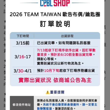
令人驚艷的佳績。《職棒雜誌》帶讀者一探兩人的真心對
話。
★第九局革命 新生代守護神崛起
過去各隊守護神往往代表著經驗、資歷與沉穩，教練團習慣
尋找老練資深投手或高價洋投來把守最後一關。然而，近年
這股傳統觀念正迎來顛覆性轉變，各隊守護神年齡大幅下
修，甚至不少人剛踏入職棒、年僅20出頭菜鳥就扛起救援重
責。
★200人報名選秀締新猷 陳柏凱榮膺悍將新狀元
2026年度新人球員選拔會合計50人擠進中職窄門，球團沙
盤推演受各隊選人喜好影響，考驗制服組洞燭機先能力，缺
乏旅外球星、即戰力選項也不多，聚焦國內人才庫成主流方
向。
★旅外夢還是中職路？ 邁向職業舞台十字路口
鼓勵年輕好手投入中職獻技，不過2025、2026年選秀會在
球探眼中皆屬小年，中職如何提升留才競爭力，再次成為各