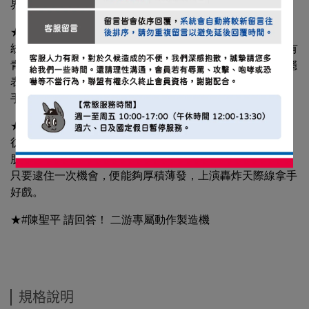
界關注與討論焦點。
★青澀少年踏上夢想路 林泓弦 預約猛獅二游核心
統一7-ELEVEN獅內野手林泓弦年僅20歲，清秀臉龐仍帶有
青春少年感，卻在球隊內野戰力動盪之際快速成長，以沉穩
表現頂起戰力。職棒生涯邁入第3年，成為教練團倚重內野
手。
★不怕揮空的勇氣 李勛傑 怪力男兌現天賦
彷彿要將球打爆豪邁揮棒，是李勛傑最大魅力，身材魁梧、
肌肉發達，天生就是塊重砲手料子，無論吞下多少次三振，
只要逮住一次機會，便能夠厚積薄發，上演轟炸天際線拿手
好戲。
★#陳聖平 請回答！ 二游專屬動作製造機
規格說明