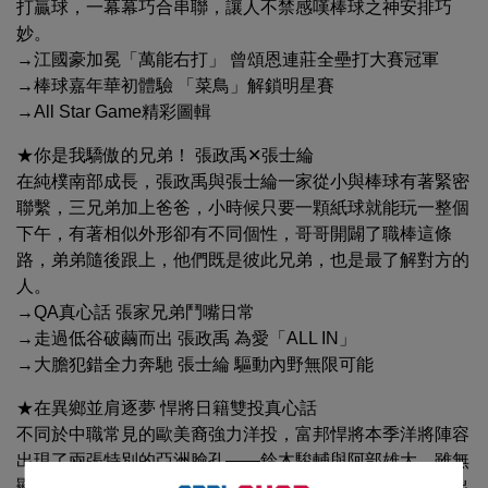
打贏球，一幕幕巧合串聯，讓人不禁感嘆棒球之神安排巧
妙。
→江國豪加冕「萬能右打」 曾頌恩連莊全壘打大賽冠軍
→棒球嘉年華初體驗 「菜鳥」解鎖明星賽
→All Star Game精彩圖輯
★你是我驕傲的兄弟！ 張政禹✕張士綸
在純樸南部成長，張政禹與張士綸一家從小與棒球有著緊密
聯繫，三兄弟加上爸爸，小時候只要一顆紙球就能玩一整個
下午，有著相似外形卻有不同個性，哥哥開闢了職棒這條
路，弟弟隨後跟上，他們既是彼此兄弟，也是最了解對方的
人。
→QA真心話 張家兄弟鬥嘴日常
→走過低谷破繭而出 張政禹 為愛「ALL IN」
→大膽犯錯全力奔馳 張士綸 驅動內野無限可能
★在異鄉並肩逐夢 悍將日籍雙投真心話
不同於中職常見的歐美裔強力洋投，富邦悍將本季洋將陣容
出現了兩張特別的亞洲臉孔——鈴木駿輔與阿部雄大。雖無
顯赫資歷加持，這對日籍雙雄憑藉頑強毅力，在上半季投出