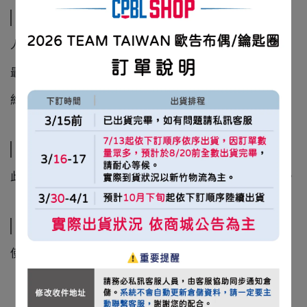
商品介紹
人氣熱門商品年末盤點後庫存釋出！🤩
最後一波，售完不補🔥
約3-6個工作日出貨
規格說明
此圖為合成圖，商品圖片僅供參考，商品以出貨實物為主。
運送方式
使用新竹物流運送