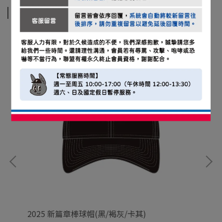
相關商品
2025 新篇章棒球帽(黑/褐灰/卡其)
2