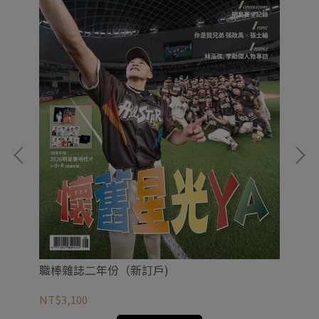
20
NT
職棒雜誌二年份（新訂戶)
NT$3,100