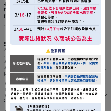
中信兄弟、樂天桃猿
尺寸規格：後扣款
售價：980元
✨2026 CPBL DRAFT 選秀VIP進場資格組
📍地點：台中頂粵吉品
📍時間：6/29（一）18:30（入場時間18:00）
售價：1680元
內含：入場資格券1張 、2026 CPBL DRAFT 選秀帽1 頂、
2026 CPBL DRAFT 選秀比賽用球1 顆
＊VIP入場資格套組內含之選秀帽可自由任選球隊。
＊套組商品於6/29選拔會當日現場出示訂單編號及訂購人資
料兌換、進場。
＊需完成付款後訂單方能成立，逾時未付將由系統取消並不
予保留。
＊嚴禁使用機器人等不當程式搶購，官方商城保有取消異常
訂單之權利。