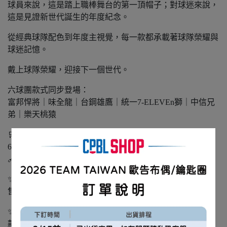
球員來說，這是踏上職棒舞台的第一頂帽子；對球迷來說，
這是見證新世代誕生的年度紀念。
從經典球隊配色到年度主視覺，每一款都承載著球隊榮耀與
球迷記憶。
戴上球隊榮耀，迎接下一個世代。
六球團款式同步登場：
富邦悍將｜味全龍｜台鋼雄鷹｜統一7-ELEVEn獅｜中信兄
弟｜樂天桃猿
🛒 CPBL 網路商城｜販售資訊
6/18（四）下午17:00 開賣
🔗 商城連結：
✨2026 CPBL DRAFT 選秀比賽用球
售價：650元
✨2026 CPBL DRAFT 選秀帽
款式：富邦悍將、味全龍、台鋼雄鷹、統一7-ELEVEN獅、