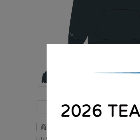
商品介紹
商品介紹
🇹🇼 2026 TEAM TAIWAN 球員版系列商