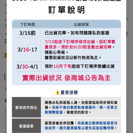
＊每人每次下單，每款商品限購 2 件，紀念球限購1顆。
＊商品下單後恕無法更換尺寸，請於結帳前再次確認。
＊需完成付款後訂單方能成立，逾時未付將由系統取消並不
予保留。
＊嚴禁使用機器人等不當程式搶購，官方商城保有取消異常
訂單之權利。
示意圖參考，請以實物呈現為準
規格說明
100% 聚酯纖維
羅紋：90％聚酯纖維 10％彈性纖維