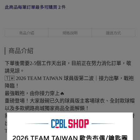
此商品每筆訂單最多可購買 2 件
商品介紹
規格說明
運送方式
商品介紹
下單後需要2-5個工作天出貨，目前正在努力消化訂單，敬
請見諒。
🇹🇼 2026 TEAM TAIWAN 球員版第二波｜接力出擊，戰袍
降臨！
最強戰袍，由你接力穿上🔥
重磅登場！大家敲碗已久的球員版主客場球衣、全封款球帽
以及多款網路商城獨家商品全面解鎖！
無論是渴望與選手同場並肩的實戰感，還是想讓全家人整齊
出擊、強勢應援，這波最強裝備絕對不容錯過。
TEAM TAIWAN由你接力應援！(ﾉ>ω<)ﾉ