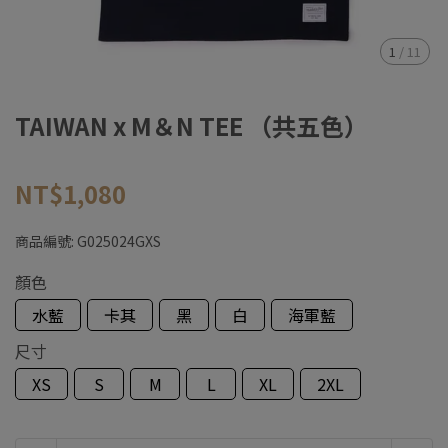
1
/
11
TAIWAN x M＆N TEE （共五色）
NT$1,080
商品編號:
G025024GXS
顏色
水藍
卡其
黑
白
海軍藍
尺寸
XS
S
M
L
XL
2XL