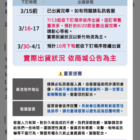
無論是通勤、散步、旅行，或街角咖啡店的小憩時刻，這些
單品將自然融入你的日常角落，也象徵我們同屬一支隊伍。
讓 TEAM TAIWAN 的精神存在於你生活的每一天。
規格說明
TT LIFE 經典LOGO 寬版POLO衫 / 灰
S：衣長71 / 胸寬61 / 肩寬61 / 袖長20.5
M：衣長73 / 胸寬63.5 / 肩寬63 / 袖長21.5
L：衣長75 / 胸寬66 / 肩寬65 / 袖長22.5
XL：衣長77 / 胸寬68.5 / 肩寬67 / 袖長23.5
2XL：衣長79 / 胸寬71 / 肩寬69 / 袖長24.5
運送方式
使用新竹物流運送