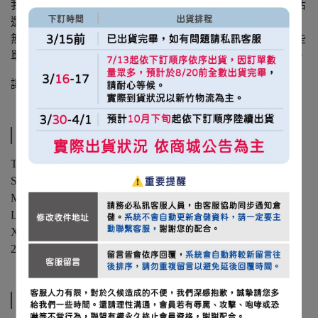
我們從球場出發，將熱血、堅持與支持，轉化為每一個生活
選擇。
無論是通勤、散步、旅行，或街角咖啡店的小憩時刻，這些
單品將自然融入你的日常角落，也象徵我們同屬一支隊伍。
讓 TEAM TAIWAN 的精神存在於你生活的每一天。
規格說明
TT LIFE TWN 寬版TEE / 紫棕
S：衣長67.5 / 肩寬55.5 / 胸寬59.5 / 袖長20.5
M：衣長70 / 肩寬57.5 / 胸寬62 / 袖長21.5
L：衣長72.5 / 肩寬59.5 / 胸寬64.5 / 袖長22.5
XL：衣長75 / 肩寬61.5 / 胸寬67 / 袖長23.5
2XL：衣長77.5 / 肩寬63.5 / 胸寬69.5 / 袖長24.5
運送方式