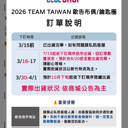
商品介紹
TW台日黃潮棒球帽｜
正面 LOGO 刺繡，帽簷搭配台日交流賽對戰的軟銀鷹隊配色，後方
搭配小夾標設計。
預計3/2起陸續出貨
規格說明
材質：100% 棉
運送方式
相關商品