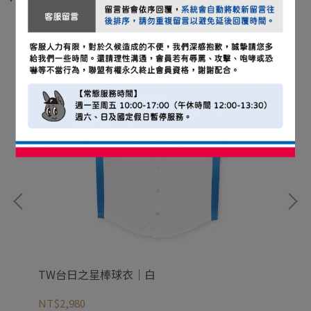
TW台日之星棒球衣｜白
T
NT$2,980
NT