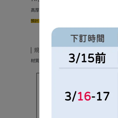
高厚斜網眼透氣棒球衣，胸前刺繡，側邊＆袖口線條
預計3/2起陸續出貨
規格說明
材質： 100% 聚酯纖維