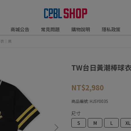
商城公告
常見問題
購物說明
隱私政策
球衣｜黑
TW台日黃潮棒球
NT$2,980
商品編號:
HJSY003S
尺寸
S
M
L
XL