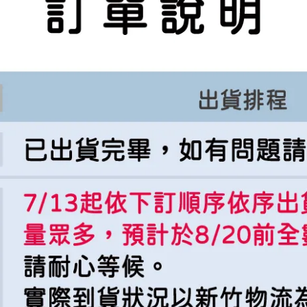
配色搭配特製台日交流賽臂章設計，後領下Fanatics LOGO